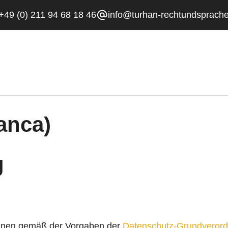
alternate_email
+49 (0) 211 94 68 18 46
info@turhan-rechtundsprach
manca)
g
Ihnen gemäß der Vorgaben der
Datenschutz-Grundverord